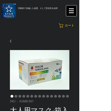
革新的で卓越した品質、そして安全性を追求
カート
SKU： ASMB 001
大人用マスク-箱入