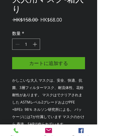
り
通
セ
 HK$158.00 
HK$68.00
常
ー
価
ル
数量
*
格
価
格
カートに追加する
かしこいな大人 マスクは、安全、快適、抗
菌、3層フィルターマスク、耐流体性、花粉
耐性があります。 マスクはでクリアされま
した ASTMレベル2グレードおよびPFE
+BFE≥ 98％ ネルソン研究所による。 パッ
ケージには7が付属しています マスクのかけ
ら 香港、SARで作られています。