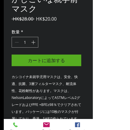
マスク
通
セ
 HK$28.00 
HK$20.00
常
ー
価
ル
数量
*
格
価
格
カートに追加する
カシコイナ未就学児用マスクは、安全、快
適、抗菌、3層フィルターマスク、耐流体
性、花粉耐性があります。マスクは、
NelsonLaboratoryによってASTMレベル2グ
レードおよびPFE +BFE≥98％でクリアされて
います。パッケージには10枚のマスクが付
属しており、香港、SARで作られています。