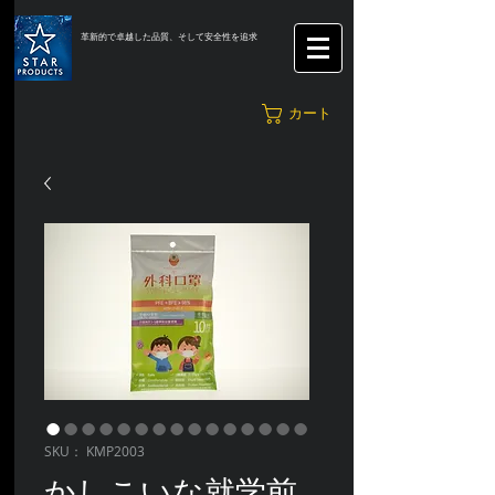
革新的で卓越した品質、そして安全性を追求
カート
SKU： KMP2003
かしこいな就学前