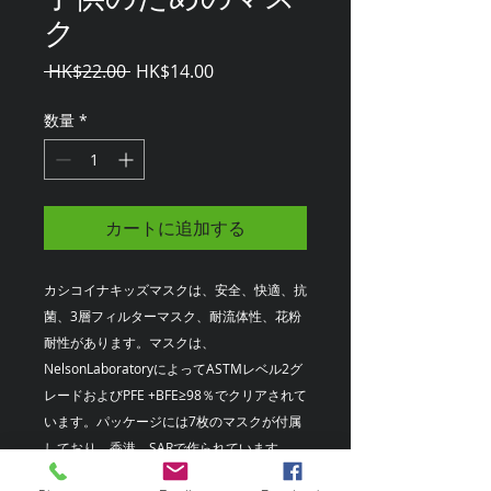
ク
通
セ
 HK$22.00 
HK$14.00
常
ー
価
ル
数量
*
格
価
格
カートに追加する
カシコイナキッズマスクは、安全、快適、抗
菌、3層フィルターマスク、耐流体性、花粉
耐性があります。マスクは、
NelsonLaboratoryによってASTMレベル2グ
レードおよびPFE +BFE≥98％でクリアされて
います。パッケージには7枚のマスクが付属
しており、香港、SARで作られています。